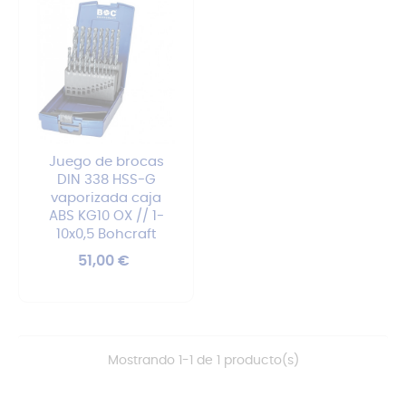
Juego de brocas
DIN 338 HSS-G
vaporizada caja
ABS KG10 OX // 1-
10x0,5 Bohcraft
Precio
51,00 €
Mostrando 1-1 de 1 producto(s)