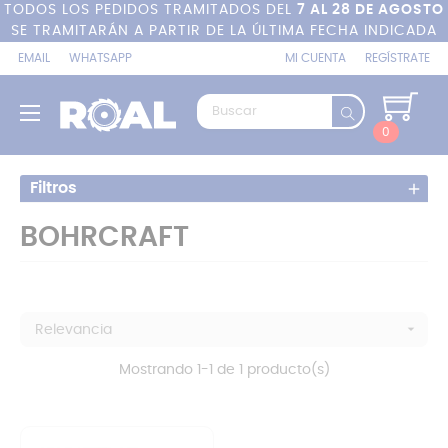
TODOS LOS PEDIDOS TRAMITADOS DEL
7 AL 28 DE AGOSTO
SE TRAMITARÁN A PARTIR DE LA ÚLTIMA FECHA INDICADA
EMAIL
WHATSAPP
MI CUENTA
REGÍSTRATE
Navegación
☰
de
0
palanca
Filtros
BOHRCRAFT

Relevancia
Mostrando 1-1 de 1 producto(s)