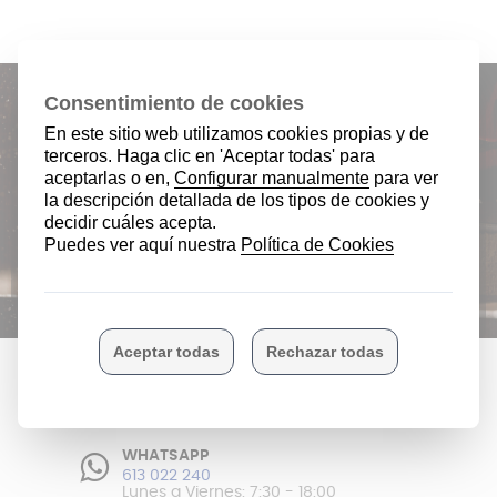
¿Quieres recibir ofertas especiales y
novedades? Suscríbete a nuestro
boletín.
He leído y acepto la
política de privacidad
ENVÍOS GRATIS
En península
Envíos en 24/48 horas
WHATSAPP
613 022 240
Lunes a Viernes: 7:30 - 18:00