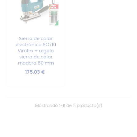
Sierra de calar
electrónica SC710
Virutex + regalo
sierra de calar
madera 60 mm
Precio
175,03 €
Mostrando 1-11 de 11 producto(s)