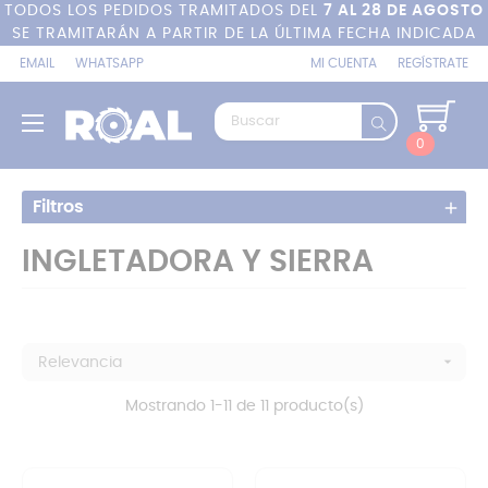
TODOS LOS PEDIDOS TRAMITADOS DEL
7 AL 28 DE AGOSTO
SE TRAMITARÁN A PARTIR DE LA ÚLTIMA FECHA INDICADA
EMAIL
WHATSAPP
MI CUENTA
REGÍSTRATE
Navegación
☰
de
0
palanca
Filtros
INGLETADORA Y SIERRA

Relevancia
Mostrando 1-11 de 11 producto(s)