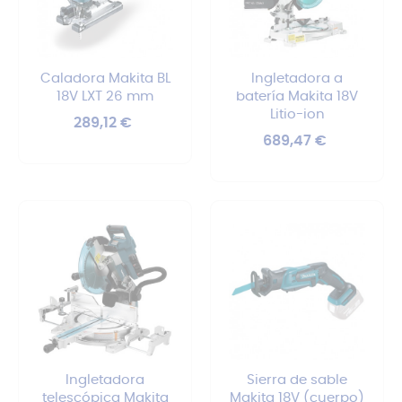
Caladora Makita BL
Ingletadora a
18V LXT 26 mm
batería Makita 18V
Litio-ion
Precio
289,12 €
Precio
689,47 €
Ingletadora
Sierra de sable
telescópica Makita
Makita 18V (cuerpo)