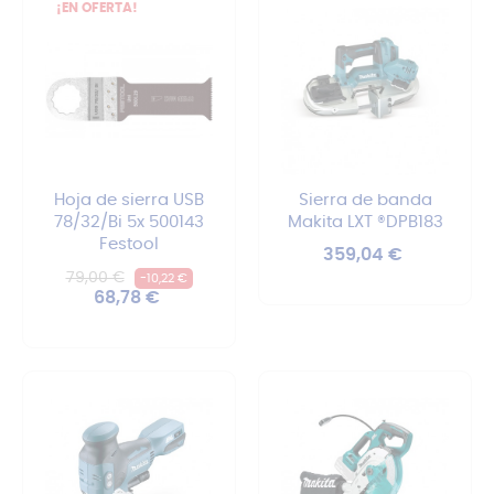
¡EN OFERTA!
Hoja de sierra USB
Sierra de banda
78/32/Bi 5x 500143
Makita LXT ®DPB183
Festool
Precio
359,04 €
Precio
Precio
79,00 €
-10,22 €
regular
68,78 €