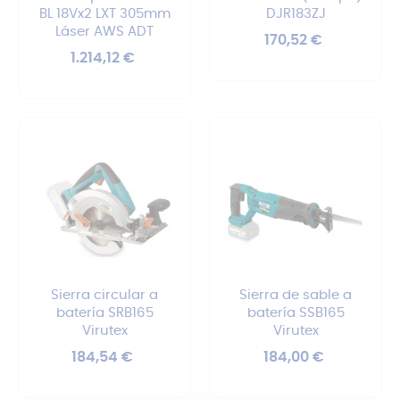
BL 18Vx2 LXT 305mm
DJR183ZJ
Láser AWS ADT
Precio
170,52 €
Precio
1.214,12 €
Sierra circular a
Sierra de sable a
batería SRB165
batería SSB165
Virutex
Virutex
Precio
Precio
184,54 €
184,00 €