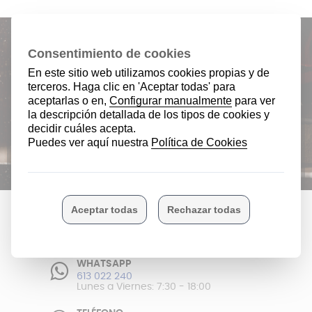
¿Quieres recibir ofertas especiales y
novedades? Suscríbete a nuestro
boletín.
He leído y acepto la
política de privacidad
ENVÍOS GRATIS
En península
Envíos en 24/48 horas
WHATSAPP
613 022 240
Lunes a Viernes: 7:30 - 18:00