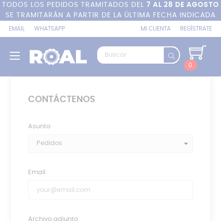
TODOS LOS PEDIDOS TRAMITADOS DEL
7 AL 28 DE AGOSTO
SE TRAMITARÁN A PARTIR DE LA ÚLTIMA FECHA INDICADA
EMAIL
WHATSAPP
MI CUENTA
REGÍSTRATE
Navegación
☰
de
0
palanca
CONTÁCTENOS
Asunto
Email
Archivo adjunto